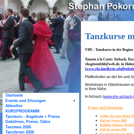
Tanzkurse m
VHS - Tanzkurse in der Region
Tanzen à la Carte: Aichach, Dac
vhsgeisenfeld@web.de, in Hohe
(
www.vhs.landkreis-pfaffenhof
Pfaffenhofen an der Ilm und
Workshops in Odelzhausen und
in Ihrer Nähe:
Startseite
In Aichach (
www.vhs-aichach-f
Events und Ehrungen
Aktuelles
Events und Ehrungen:
KURSPROGRAMM
Treffen Dr.Lotter Berlin 2
Tanzkurs - Angebote + Preise
Ball des Sports 2009
Gebühren, Preise, Sätze
Biathlon-Weltcup Oberho
Tanztees 2026
Ball des Sports 2008
Tanzferien 2026
Fest der Begegnung 2006