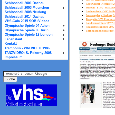
Schlossball 2001 Dachau
Rodelweltcup Königssee 2
Schlossball 2003 Muenchen
Fußball - FIFA - WM 200
Leichtathletik - WC Berli
Schlossball 2008 Neuburg
Staatsempfang Neuburg 2
Schlossball 2014 Dachau
Trampolin-WM Eindhove
VHS-Gala 2015 SOB+Videos
Landesausstellung BY/ND
Olympische Spiele 04 Athen
Schlossfest Neuburg 2005
Olympische Spiele 06 Turin
Ehrung Bundespräsident
Olympische Spiele 12 London
Lebenslauf
Kontakt
Trampolin - WM VIDEO 1986
TANZVIDEO: S. Pokorny 2008
Impressum